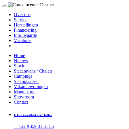
Over ons
Service
Herstellingen
Financiering
Inruilwaarde
Vacatures
Home
Nieuws
Stock
Stacaravans / Chalets
Campings
Staanplaatsen
Vakantiewoningen
Mantelzorg
Showroom
Contact
U kan ons altijd even bellen
+32 (0)59 31 31 55