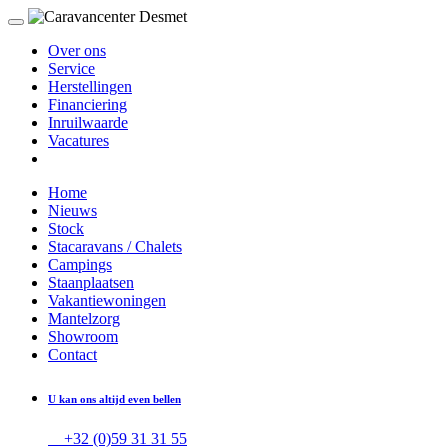
Over ons
Service
Herstellingen
Financiering
Inruilwaarde
Vacatures
Home
Nieuws
Stock
Stacaravans / Chalets
Campings
Staanplaatsen
Vakantiewoningen
Mantelzorg
Showroom
Contact
U kan ons altijd even bellen
+32 (0)59 31 31 55